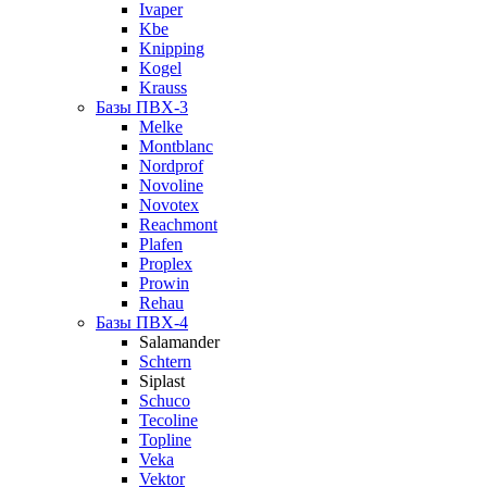
Ivaper
Kbe
Knipping
Kogel
Krauss
Базы ПВХ-3
Melke
Montblanc
Nordprof
Novoline
Novotex
Reachmont
Plafen
Proplex
Prowin
Rehau
Базы ПВХ-4
Salamander
Schtern
Siplast
Schuco
Tecoline
Topline
Veka
Vektor