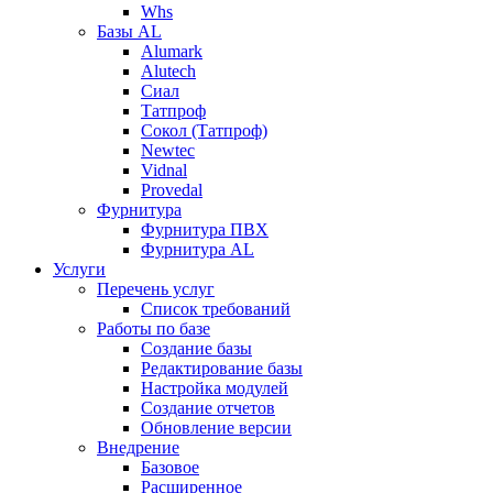
Whs
Базы AL
Alumark
Alutech
Сиал
Tатпроф
Сокол (Татпроф)
Newtec
Vidnal
Provedal
Фурнитура
Фурнитура ПВХ
Фурнитура AL
Услуги
Перечень услуг
Список требований
Работы по базе
Создание базы
Редактирование базы
Настройка модулей
Создание отчетов
Обновление версии
Внедрение
Базовое
Расширенное