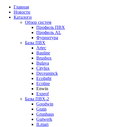
Главная
Новости
Каталоги
Обзор систем
Профиль ПВХ
Профиль AL
Фурнитура
Базы ПВХ
Artec
Bauline
Brusbox
Bulava
Citylux
Deceuninck
Ecolight
Ecoline
Enwin
Exprof
Базы ПВХ-2
Goodwin
Grain
Grunhaus
Gutwerk
ILmari