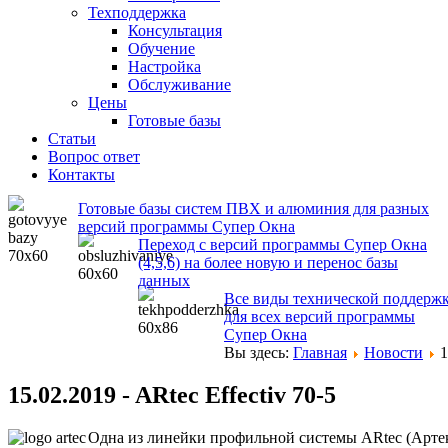
Техподдержка
Консультация
Обучение
Настройка
Обслуживание
Цены
Готовые базы
Статьи
Вопрос ответ
Контакты
Готовые базы систем ПВХ и алюминия для разных
версий программы Супер Окна
Переход с версий программы Супер Окна
(4,5,6) на более новую и перенос базы
данных
Все виды технической поддерж
для всех версий программы
Супер Окна
Вы здесь:
Главная
Новости
1
15.02.2019 - ARtec Effectiv 70-5
Одна из линейки профильной системы ARtec (Артек