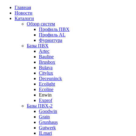
Главная
Новости
Каталоги
Обзор систем
Профиль ПВХ
Профиль AL
Фурнитура
Базы ПВХ
Artec
Bauline
Brusbox
Bulava
Citylux
Deceuninck
Ecolight
Ecoline
Enwin
Exprof
Базы ПВХ-2
Goodwin
Grain
Grunhaus
Gutwerk
ILmari