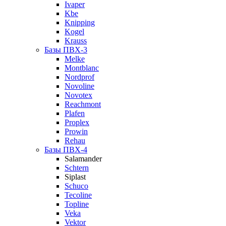
Ivaper
Kbe
Knipping
Kogel
Krauss
Базы ПВХ-3
Melke
Montblanc
Nordprof
Novoline
Novotex
Reachmont
Plafen
Proplex
Prowin
Rehau
Базы ПВХ-4
Salamander
Schtern
Siplast
Schuco
Tecoline
Topline
Veka
Vektor