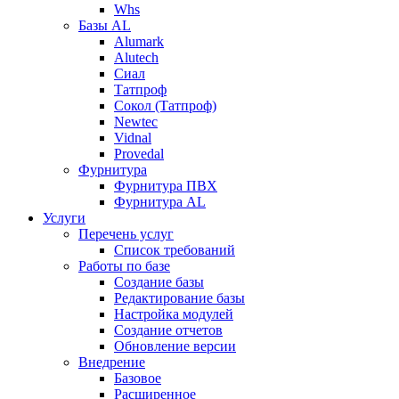
Whs
Базы AL
Alumark
Alutech
Сиал
Tатпроф
Сокол (Татпроф)
Newtec
Vidnal
Provedal
Фурнитура
Фурнитура ПВХ
Фурнитура AL
Услуги
Перечень услуг
Список требований
Работы по базе
Создание базы
Редактирование базы
Настройка модулей
Создание отчетов
Обновление версии
Внедрение
Базовое
Расширенное