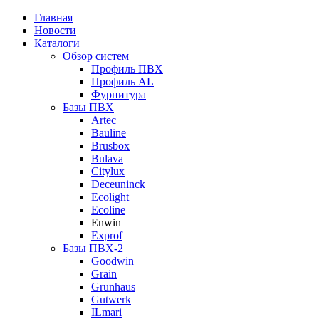
Главная
Новости
Каталоги
Обзор систем
Профиль ПВХ
Профиль AL
Фурнитура
Базы ПВХ
Artec
Bauline
Brusbox
Bulava
Citylux
Deceuninck
Ecolight
Ecoline
Enwin
Exprof
Базы ПВХ-2
Goodwin
Grain
Grunhaus
Gutwerk
ILmari