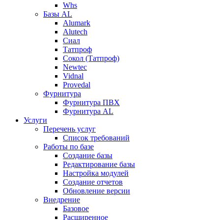
Whs
Базы AL
Alumark
Alutech
Сиал
Tатпроф
Сокол (Татпроф)
Newtec
Vidnal
Provedal
Фурнитура
Фурнитура ПВХ
Фурнитура AL
Услуги
Перечень услуг
Список требований
Работы по базе
Создание базы
Редактирование базы
Настройка модулей
Создание отчетов
Обновление версии
Внедрение
Базовое
Расширенное