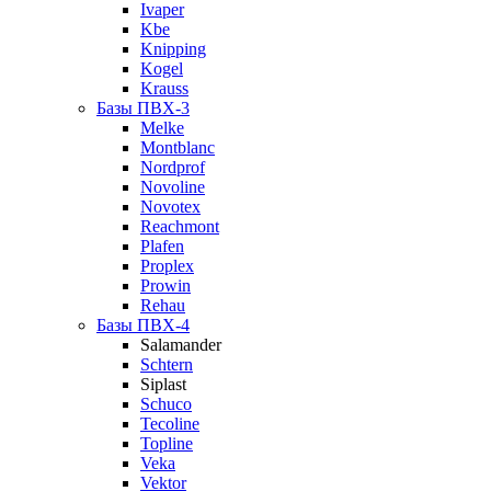
Ivaper
Kbe
Knipping
Kogel
Krauss
Базы ПВХ-3
Melke
Montblanc
Nordprof
Novoline
Novotex
Reachmont
Plafen
Proplex
Prowin
Rehau
Базы ПВХ-4
Salamander
Schtern
Siplast
Schuco
Tecoline
Topline
Veka
Vektor