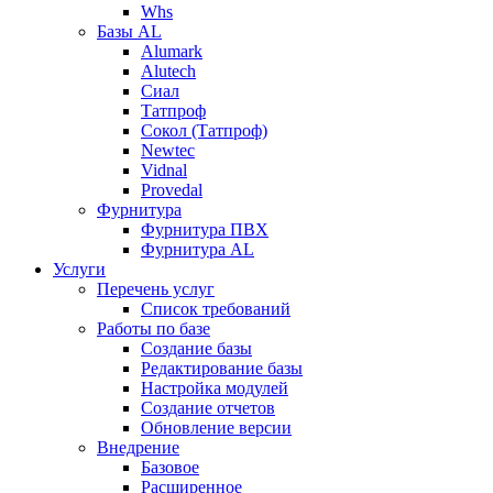
Whs
Базы AL
Alumark
Alutech
Сиал
Tатпроф
Сокол (Татпроф)
Newtec
Vidnal
Provedal
Фурнитура
Фурнитура ПВХ
Фурнитура AL
Услуги
Перечень услуг
Список требований
Работы по базе
Создание базы
Редактирование базы
Настройка модулей
Создание отчетов
Обновление версии
Внедрение
Базовое
Расширенное