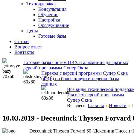
Техподдержка
Консультация
Обучение
Настройка
Обслуживание
Цены
Готовые базы
Статьи
Вопрос ответ
Контакты
Готовые базы систем ПВХ и алюминия для разных
версий программы Супер Окна
Переход с версий программы Супер Окна
(4,5,6) на более новую и перенос базы
данных
Все виды технической поддерж
для всех версий программы
Супер Окна
Вы здесь:
Главная
Новости
1
10.03.2019 - Deceuninck Thyssen Forvard 
Deceuninck Thyssen Forvard 60 (Декенинк Тиссен 