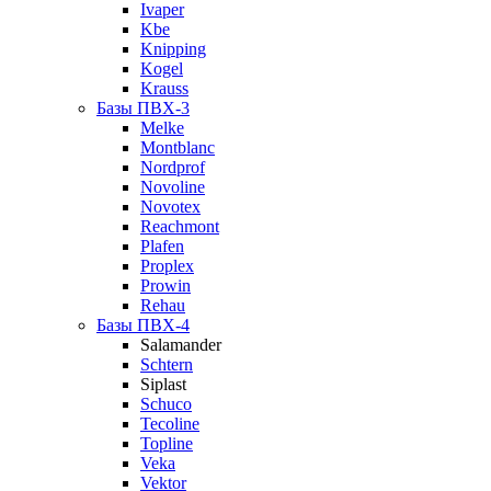
Ivaper
Kbe
Knipping
Kogel
Krauss
Базы ПВХ-3
Melke
Montblanc
Nordprof
Novoline
Novotex
Reachmont
Plafen
Proplex
Prowin
Rehau
Базы ПВХ-4
Salamander
Schtern
Siplast
Schuco
Tecoline
Topline
Veka
Vektor