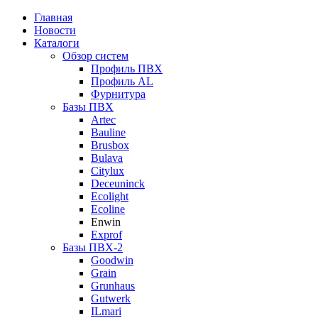
Главная
Новости
Каталоги
Обзор систем
Профиль ПВХ
Профиль AL
Фурнитура
Базы ПВХ
Artec
Bauline
Brusbox
Bulava
Citylux
Deceuninck
Ecolight
Ecoline
Enwin
Exprof
Базы ПВХ-2
Goodwin
Grain
Grunhaus
Gutwerk
ILmari