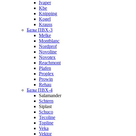
Ivaper
Kbe
Knipping
Kogel
Krauss
Базы ПВХ-3
Melke
Montblanc
Nordprof
Novoline
Novotex
Reachmont
Plafen
Proplex
Prowin
Rehau
Базы ПВХ-4
Salamander
Schtern
Siplast
Schuco
Tecoline
Topline
Veka
Vektor