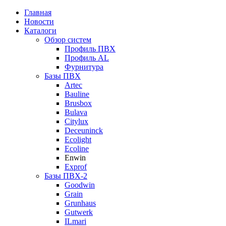
Главная
Новости
Каталоги
Обзор систем
Профиль ПВХ
Профиль AL
Фурнитура
Базы ПВХ
Artec
Bauline
Brusbox
Bulava
Citylux
Deceuninck
Ecolight
Ecoline
Enwin
Exprof
Базы ПВХ-2
Goodwin
Grain
Grunhaus
Gutwerk
ILmari