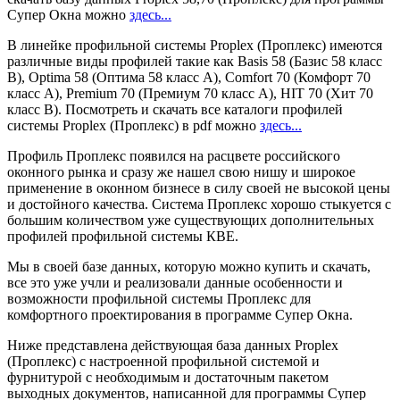
Супер Окна можно
здесь...
В линейке профильной системы Proplex (Проплекс) имеются
различные виды профилей такие как Basis 58 (Базис 58 класс
В), Optima 58 (Оптима 58 класс А), Comfort 70 (Комфорт 70
класс А), Premium 70 (Премиум 70 класс А), HIT 70 (Хит 70
класс В). Посмотреть и скачать все каталоги профилей
системы Proplex (Проплекс) в pdf можно
здесь...
Профиль Проплекс появился на расцвете российского
оконного рынка и сразу же нашел свою нишу и широкое
применение в оконном бизнесе в силу своей не высокой цены
и достойного качества. Система Проплекс хорошо стыкуется с
большим количеством уже существующих дополнительных
профилей профильной системы КВЕ.
Мы в своей базе данных, которую можно купить и скачать,
все это уже учли и реализовали данные особенности и
возможности профильной системы Проплекс для
комфортного проектирования в программе Супер Окна.
Ниже представлена действующая база данных Proplex
(Проплекс) с настроенной профильной системой и
фурнитурой с необходимым и достаточным пакетом
выходных документов, написанной для программы Супер