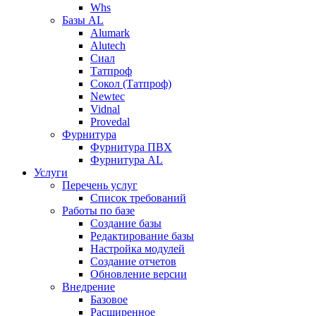
Whs
Базы AL
Alumark
Alutech
Сиал
Tатпроф
Сокол (Татпроф)
Newtec
Vidnal
Provedal
Фурнитура
Фурнитура ПВХ
Фурнитура AL
Услуги
Перечень услуг
Список требований
Работы по базе
Создание базы
Редактирование базы
Настройка модулей
Создание отчетов
Обновление версии
Внедрение
Базовое
Расширенное