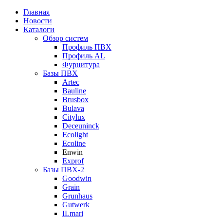
Главная
Новости
Каталоги
Обзор систем
Профиль ПВХ
Профиль AL
Фурнитура
Базы ПВХ
Artec
Bauline
Brusbox
Bulava
Citylux
Deceuninck
Ecolight
Ecoline
Enwin
Exprof
Базы ПВХ-2
Goodwin
Grain
Grunhaus
Gutwerk
ILmari