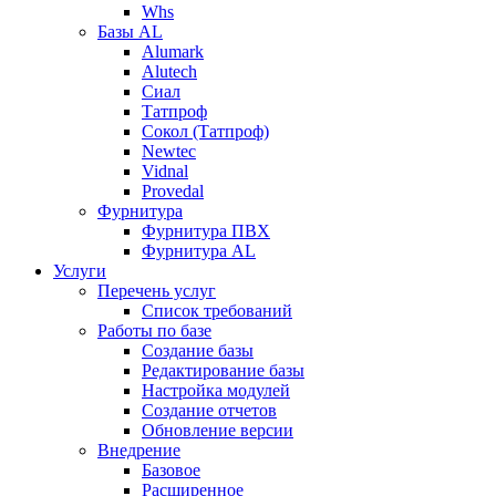
Whs
Базы AL
Alumark
Alutech
Сиал
Tатпроф
Сокол (Татпроф)
Newtec
Vidnal
Provedal
Фурнитура
Фурнитура ПВХ
Фурнитура AL
Услуги
Перечень услуг
Список требований
Работы по базе
Создание базы
Редактирование базы
Настройка модулей
Создание отчетов
Обновление версии
Внедрение
Базовое
Расширенное