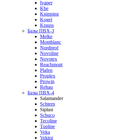
Ivaper
Kbe
Knipping
Kogel
Krauss
Базы ПВХ-3
Melke
Montblanc
Nordprof
Novoline
Novotex
Reachmont
Plafen
Proplex
Prowin
Rehau
Базы ПВХ-4
Salamander
Schtern
Siplast
Schuco
Tecoline
Topline
Veka
Vektor