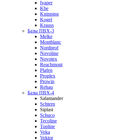
Ivaper
Kbe
Knipping
Kogel
Krauss
Базы ПВХ-3
Melke
Montblanc
Nordprof
Novoline
Novotex
Reachmont
Plafen
Proplex
Prowin
Rehau
Базы ПВХ-4
Salamander
Schtern
Siplast
Schuco
Tecoline
Topline
Veka
Vektor