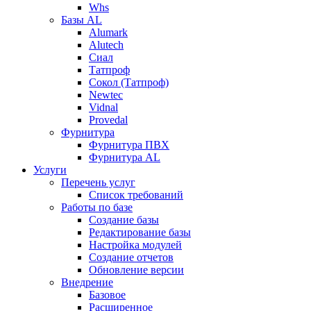
Whs
Базы AL
Alumark
Alutech
Сиал
Tатпроф
Сокол (Татпроф)
Newtec
Vidnal
Provedal
Фурнитура
Фурнитура ПВХ
Фурнитура AL
Услуги
Перечень услуг
Список требований
Работы по базе
Создание базы
Редактирование базы
Настройка модулей
Создание отчетов
Обновление версии
Внедрение
Базовое
Расширенное