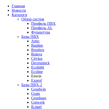
Главная
Новости
Каталоги
Обзор систем
Профиль ПВХ
Профиль AL
Фурнитура
Базы ПВХ
Artec
Bauline
Brusbox
Bulava
Citylux
Deceuninck
Ecolight
Ecoline
Enwin
Exprof
Базы ПВХ-2
Goodwin
Grain
Grunhaus
Gutwerk
ILmari