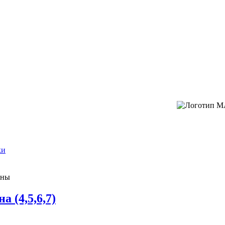
ки
ены
 (4,5,6,7)