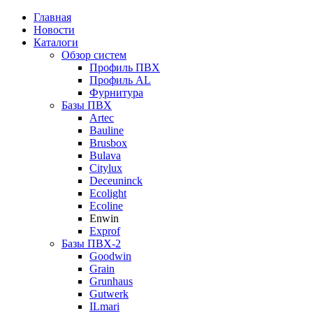
Главная
Новости
Каталоги
Обзор систем
Профиль ПВХ
Профиль AL
Фурнитура
Базы ПВХ
Artec
Bauline
Brusbox
Bulava
Citylux
Deceuninck
Ecolight
Ecoline
Enwin
Exprof
Базы ПВХ-2
Goodwin
Grain
Grunhaus
Gutwerk
ILmari