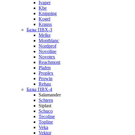
Ivaper
Kbe
Knipping
Kogel
Krauss
Базы ПВХ-3
Melke
Montblanc
Nordprof
Novoline
Novotex
Reachmont
Plafen
Proplex
Prowin
Rehau
Базы ПВХ-4
Salamander
Schtern
Siplast
Schuco
Tecoline
Topline
Veka
Vektor