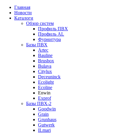
Главная
Новости
Каталоги
Обзор систем
Профиль ПВХ
Профиль AL
Фурнитура
Базы ПВХ
Artec
Bauline
Brusbox
Bulava
Citylux
Deceuninck
Ecolight
Ecoline
Enwin
Exprof
Базы ПВХ-2
Goodwin
Grain
Grunhaus
Gutwerk
ILmari