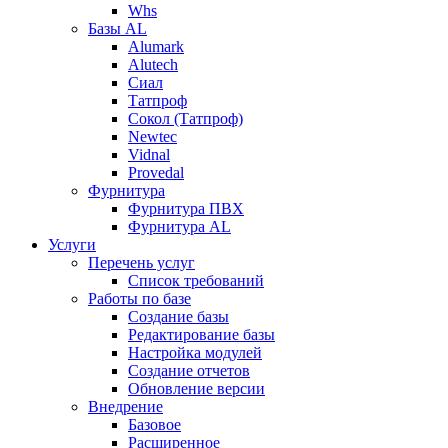
Whs
Базы AL
Alumark
Alutech
Сиал
Tатпроф
Сокол (Татпроф)
Newtec
Vidnal
Provedal
Фурнитура
Фурнитура ПВХ
Фурнитура AL
Услуги
Перечень услуг
Список требований
Работы по базе
Создание базы
Редактирование базы
Настройка модулей
Создание отчетов
Обновление версии
Внедрение
Базовое
Расширенное