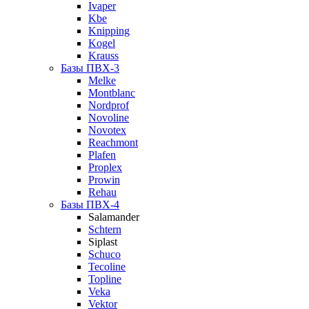
Ivaper
Kbe
Knipping
Kogel
Krauss
Базы ПВХ-3
Melke
Montblanc
Nordprof
Novoline
Novotex
Reachmont
Plafen
Proplex
Prowin
Rehau
Базы ПВХ-4
Salamander
Schtern
Siplast
Schuco
Tecoline
Topline
Veka
Vektor