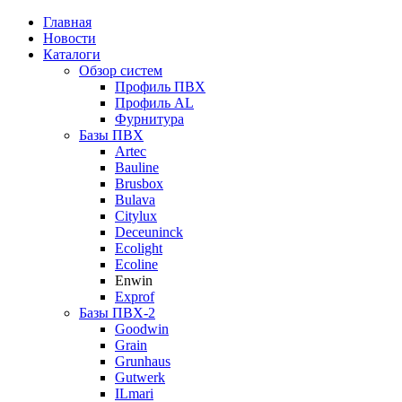
Главная
Новости
Каталоги
Обзор систем
Профиль ПВХ
Профиль AL
Фурнитура
Базы ПВХ
Artec
Bauline
Brusbox
Bulava
Citylux
Deceuninck
Ecolight
Ecoline
Enwin
Exprof
Базы ПВХ-2
Goodwin
Grain
Grunhaus
Gutwerk
ILmari