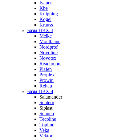
Ivaper
Kbe
Knipping
Kogel
Krauss
Базы ПВХ-3
Melke
Montblanc
Nordprof
Novoline
Novotex
Reachmont
Plafen
Proplex
Prowin
Rehau
Базы ПВХ-4
Salamander
Schtern
Siplast
Schuco
Tecoline
Topline
Veka
Vektor