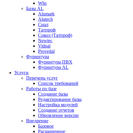
Whs
Базы AL
Alumark
Alutech
Сиал
Tатпроф
Сокол (Татпроф)
Newtec
Vidnal
Provedal
Фурнитура
Фурнитура ПВХ
Фурнитура AL
Услуги
Перечень услуг
Список требований
Работы по базе
Создание базы
Редактирование базы
Настройка модулей
Создание отчетов
Обновление версии
Внедрение
Базовое
Расширенное