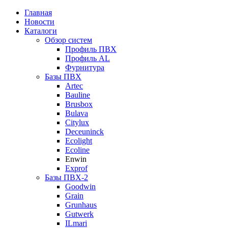
Главная
Новости
Каталоги
Обзор систем
Профиль ПВХ
Профиль AL
Фурнитура
Базы ПВХ
Artec
Bauline
Brusbox
Bulava
Citylux
Deceuninck
Ecolight
Ecoline
Enwin
Exprof
Базы ПВХ-2
Goodwin
Grain
Grunhaus
Gutwerk
ILmari