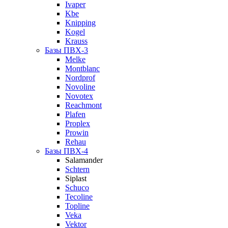
Ivaper
Kbe
Knipping
Kogel
Krauss
Базы ПВХ-3
Melke
Montblanc
Nordprof
Novoline
Novotex
Reachmont
Plafen
Proplex
Prowin
Rehau
Базы ПВХ-4
Salamander
Schtern
Siplast
Schuco
Tecoline
Topline
Veka
Vektor