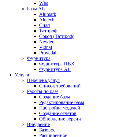
Whs
Базы AL
Alumark
Alutech
Сиал
Tатпроф
Сокол (Татпроф)
Newtec
Vidnal
Provedal
Фурнитура
Фурнитура ПВХ
Фурнитура AL
Услуги
Перечень услуг
Список требований
Работы по базе
Создание базы
Редактирование базы
Настройка модулей
Создание отчетов
Обновление версии
Внедрение
Базовое
Расширенное