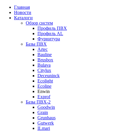
Главная
Новости
Каталоги
Обзор систем
Профиль ПВХ
Профиль AL
Фурнитура
Базы ПВХ
Artec
Bauline
Brusbox
Bulava
Citylux
Deceuninck
Ecolight
Ecoline
Enwin
Exprof
Базы ПВХ-2
Goodwin
Grain
Grunhaus
Gutwerk
ILmari