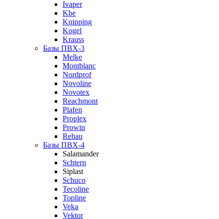
Ivaper
Kbe
Knipping
Kogel
Krauss
Базы ПВХ-3
Melke
Montblanc
Nordprof
Novoline
Novotex
Reachmont
Plafen
Proplex
Prowin
Rehau
Базы ПВХ-4
Salamander
Schtern
Siplast
Schuco
Tecoline
Topline
Veka
Vektor