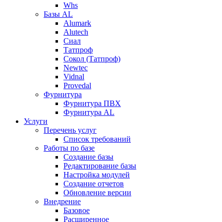
Whs
Базы AL
Alumark
Alutech
Сиал
Tатпроф
Сокол (Татпроф)
Newtec
Vidnal
Provedal
Фурнитура
Фурнитура ПВХ
Фурнитура AL
Услуги
Перечень услуг
Список требований
Работы по базе
Создание базы
Редактирование базы
Настройка модулей
Создание отчетов
Обновление версии
Внедрение
Базовое
Расширенное